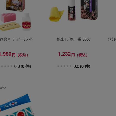
鍮磨き テガール 小
艶出し 艶一番 50cc
洗浄
1,980
1,232
円（税込）
円（税込）
0.0
(0 件)
0.0
(0 件)