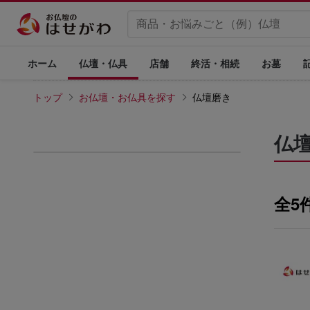
ホーム
仏壇・仏具
店舗
終活・相続
お墓
トップ
お仏壇・お仏具を探す
仏壇磨き
仏
全5