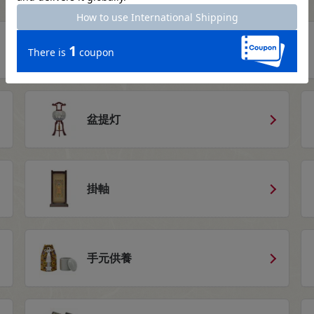
仏壇用仏具
盆提灯
掛軸
手元供養