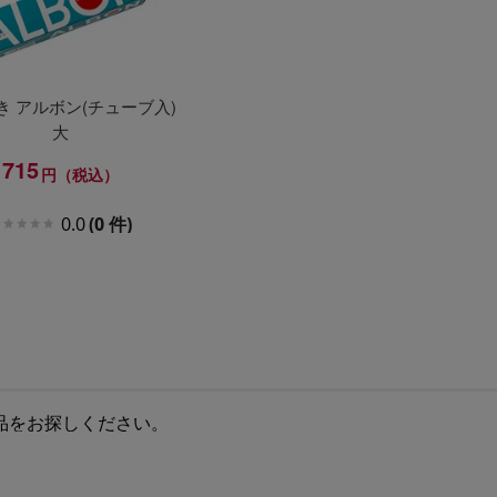
き アルボン(チューブ入)
大
715
円（税込）
0.0
(0 件)
品をお探しください。