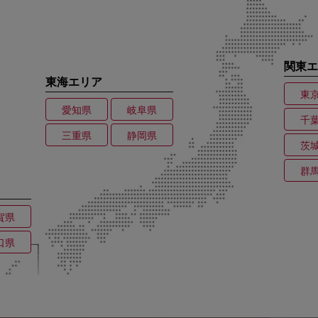
関東エ
東海エリア
東
愛知県
岐阜県
千
三重県
静岡県
茨
群
賀県
口県