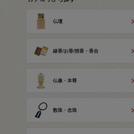
仏壇
線香/お香/焼香・香合
仏像・本尊
数珠・念珠