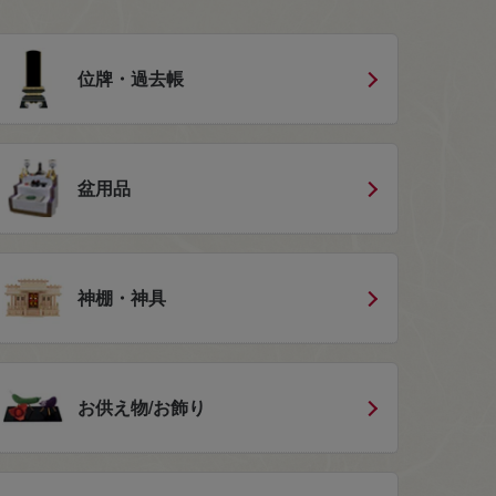
位牌・過去帳
盆用品
神棚・神具
お供え物/お飾り