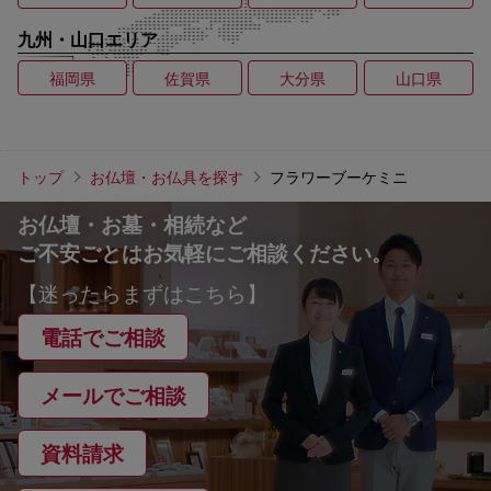
九州・山口エリア
福岡県
佐賀県
大分県
山口県
トップ
お仏壇・お仏具を探す
フラワーブーケミニ
お仏壇・お墓・相続など
ご不安ごとはお気軽にご相談ください。
【迷ったらまずはこちら】
電話でご相談
メールでご相談
資料請求