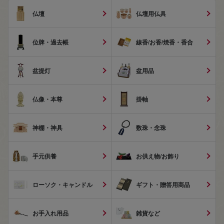
仏壇
仏壇用仏具
位牌・過去帳
線香/お香/焼香・香合
盆提灯
盆用品
仏像・本尊
掛軸
神棚・神具
数珠・念珠
手元供養
お供え物/お飾り
ローソク・キャンドル
ギフト・贈答用商品
お手入れ用品
雑貨など