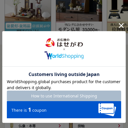
カテゴリから探す
仏壇
仏壇用仏具
位牌・過去帳
線香/お香/焼香・香合
盆提灯
盆用品
仏像・本尊
掛軸