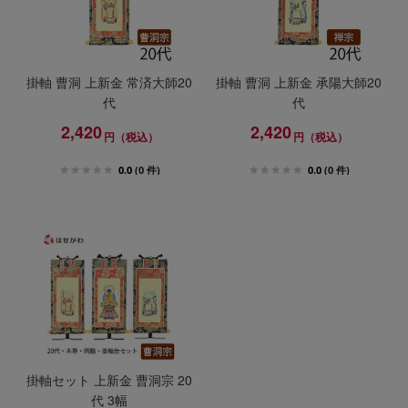
掛軸 曹洞 上新金 常済大師20
掛軸 曹洞 上新金 承陽大師20
代
代
2,420
2,420
円（税込）
円（税込）
0.0
(0 件)
0.0
(0 件)
掛軸セット 上新金 曹洞宗 20
代 3幅