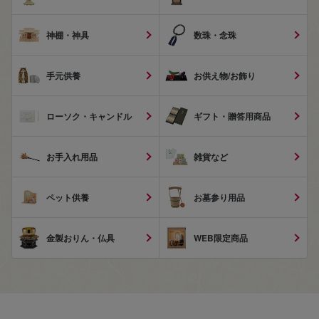
神棚・神具
数珠・念珠
手元供養
お供え物/お飾り
ローソク・キャンドル
ギフト・贈答用商品
お手入れ用品
雑貨など
ペット供養
お墓参り用品
金製おりん・仏具
WEB限定商品