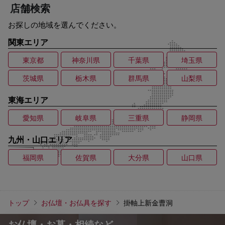
店舗検索
お探しの地域を選んでください。
関東エリア
東京都
神奈川県
千葉県
埼玉県
茨城県
栃木県
群馬県
山梨県
東海エリア
愛知県
岐阜県
三重県
静岡県
九州・山口エリア
福岡県
佐賀県
大分県
山口県
トップ
お仏壇・お仏具を探す
掛軸上新金曹洞
お仏壇・お墓・相続など