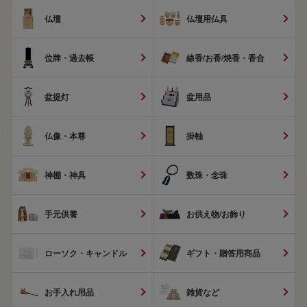
仏壇
仏壇用仏具
位牌・過去帳
線香/お香/焼香・香合
盆提灯
盆用品
仏像・本尊
掛軸
神棚・神具
数珠・念珠
手元供養
お供え物/お飾り
ローソク・キャンドル
ギフト・贈答用商品
お手入れ用品
雑貨など