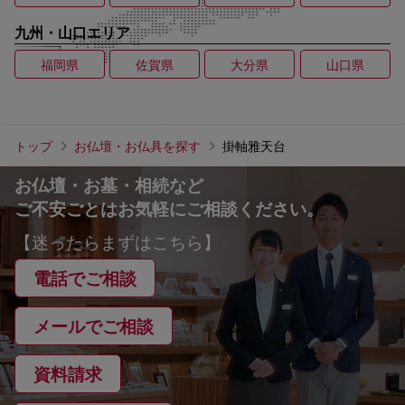
九州・山口エリア
福岡県
佐賀県
大分県
山口県
トップ
お仏壇・お仏具を探す
掛軸雅天台
お仏壇・お墓・相続など
ご不安ごとはお気軽にご相談ください。
【迷ったらまずはこちら】
電話でご相談
メールでご相談
資料請求