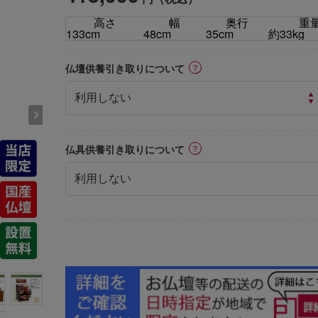
高さ
幅
奥行
重
133cm
48cm
35cm
約33kg
ⓘ
仏壇供養引き取りについて
ⓘ
仏具供養引き取りについて