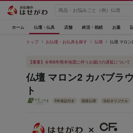
ホーム
仏壇・仏具
店舗
終活・相続
お墓
トップ
お仏壇・お仏具を探す
仏壇
仏壇 マロン
【重要】令和8年熊本地震に伴うお届けの遅延について
仏壇 マロン2 カバブラウ
ト
5年保証付き
国産仏壇
当社オリジナル