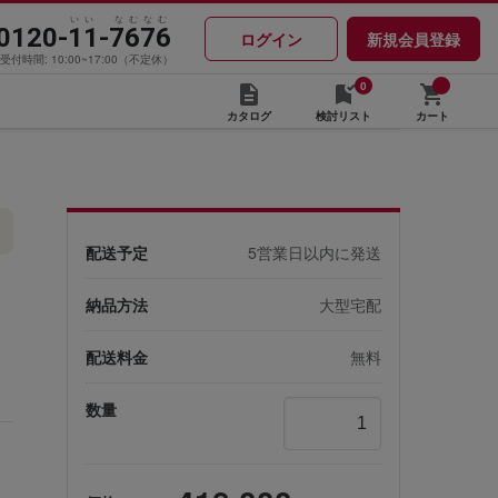
いい なむなむ
0120-11-7676
ログイン
新規会員登録
受付時間: 10:00~17:00（不定休）
0
カタログ
検討リスト
カート
配送予定
5営業日以内に発送
納品方法
大型宅配
配送料金
無料
数量