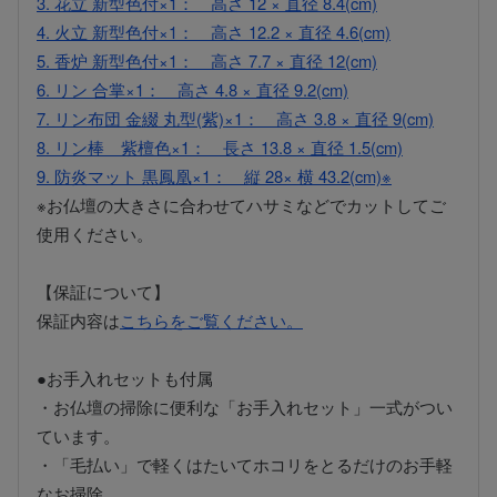
3. 花立 新型色付×1： 高さ 12 × 直径 8.4(cm)
4. 火立 新型色付×1： 高さ 12.2 × 直径 4.6(cm)
5. 香炉 新型色付×1： 高さ 7.7 × 直径 12(cm)
6. リン 合掌×1： 高さ 4.8 × 直径 9.2(cm)
7. リン布団 金綴 丸型(紫)×1： 高さ 3.8 × 直径 9(cm)
8. リン棒 紫檀色×1： 長さ 13.8 × 直径 1.5(cm)
9. 防炎マット 黒鳳凰×1： 縦 28× 横 43.2(cm)※
※お仏壇の大きさに合わせてハサミなどでカットしてご
使用ください。
【保証について】
保証内容は
こちらをご覧ください。
●お手入れセットも付属
・お仏壇の掃除に便利な「お手入れセット」一式がつい
ています。
・「毛払い」で軽くはたいてホコリをとるだけのお手軽
なお掃除。