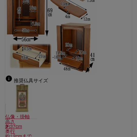
推奨仏具サイズ
仏像・掛軸
高さ
約37cm
奥行
約12cmまで