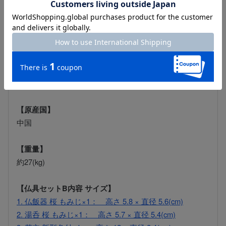
【素材】
木地主芯材／木質繊維板
表面仕上げ／セルロースラッカー仕上げ
【表面材】
台輪／楡厚板貼り
戸板／楡薄板貼り
【原産国】
中国
【重量】
約27(kg)
【仏具セットB内容 サイズ】
1. 仏飯器 桜 もみじ×1： 高さ 5.8 × 直径 5.6(cm)
2. 湯呑 桜 もみじ×1： 高さ 5.7 × 直径 5.4(cm)