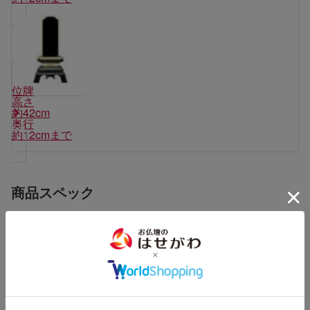
位牌
高さ
約42cm
奥行
約12cmまで
商品スペック
素材・サイズ・重量など
【お仏壇サイズ】
幅56×奥行41×高さ69(cm)