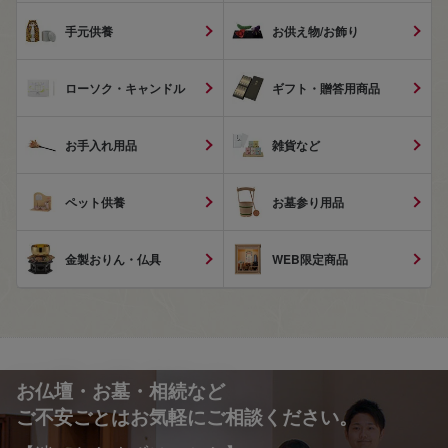
手元供養
お供え物/お飾り
ローソク・キャンドル
ギフト・贈答用商品
お手入れ用品
雑貨など
ペット供養
お墓参り用品
金製おりん・仏具
WEB限定商品
お仏壇・お墓・相続など
ご不安ごとはお気軽にご相談ください。