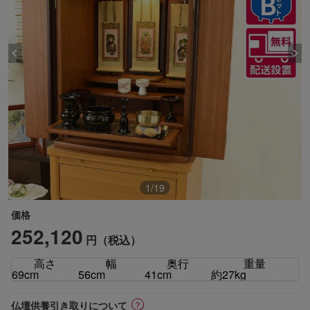
1
/
19
価格
252,120
円（税込）
高さ
幅
奥行
重量
69cm
56cm
41cm
約27kg
ⓘ
仏壇供養引き取りについて