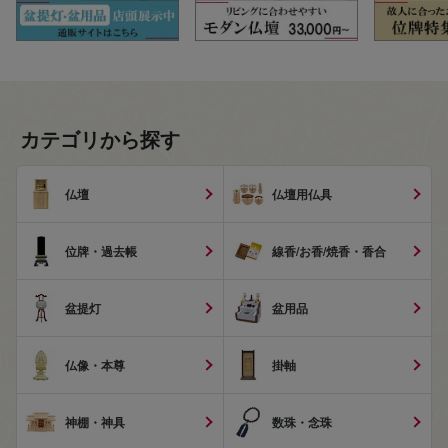
カテゴリから探す
仏壇
仏壇用仏具
位牌・過去帳
線香/お香/焼香・香合
盆提灯
盆用品
仏像・本尊
掛軸
神棚・神具
数珠・念珠