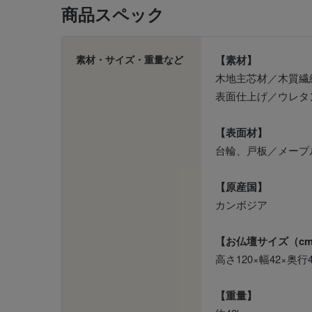
商品スペック
素材・サイズ・重量など
【素材】
木地主芯材／木質繊
表面仕上げ／ウレタ
【表面材】
台輪、戸板／メープ
【原産国】
カンボジア
【お仏壇サイズ（c
高さ120×幅42×奥行4
【重量】