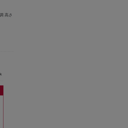
調 高さ
。
k