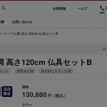
企業情報
ヘルプ
無料
記事
お問い合わせ
ー メープル調 高さ120cm 仏具セットB
 高さ120cm 仏具セットB
セット
床置き仏壇
現代的なモダン仏壇
価格
130,680
円（税込）
カラー