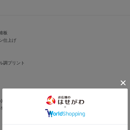
維板
ン仕上げ
ル調プリント
m）】
1