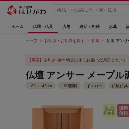
ホーム
仏壇・仏具
店舗
終活・相続
お墓
トップ
お仏壇・お仏具を探す
仏壇
仏壇 アンサ
【重要】令和8年熊本地震に伴うお届けの遅延について
仏壇 アンサー メープル調
120～149cm
LED照明
イエロー
仏壇仏具