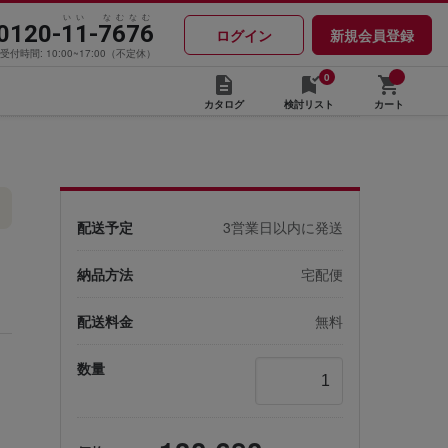
いい なむなむ
0120-11-7676
ログイン
新規会員登録
受付時間: 10:00~17:00（不定休）
0
カタログ
検討リスト
カート
配送予定
3営業日以内に発送
納品方法
宅配便
配送料金
無料
数量