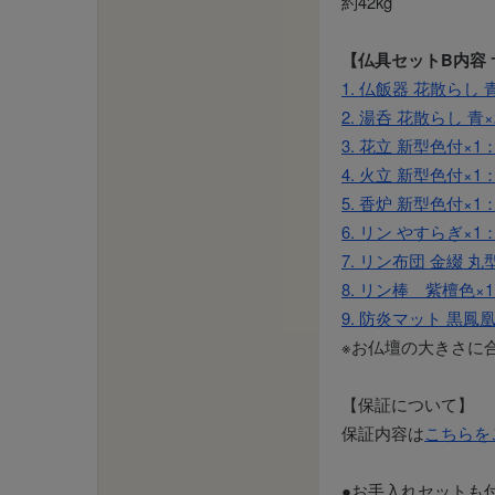
約42kg
【仏具セットB内容 
1. 仏飯器 花散らし 青
2. 湯呑 花散らし 青×2
3. 花立 新型色付×1： 
4. 火立 新型色付×1：
5. 香炉 新型色付×1： 
6. リン やすらぎ×1：
7. リン布団 金綴 丸型
8. リン棒 紫檀色×1：
9. 防炎マット 黒鳳凰×1
※お仏壇の大きさに
【保証について】
保証内容は
こちらを
●お手入れセットも