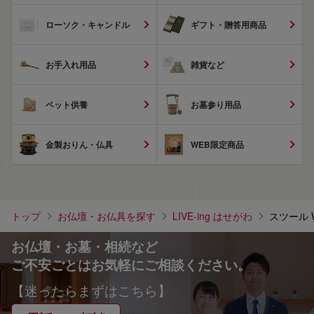
ローソク・キャンドル
ギフト・贈答用商品
お手入れ用品
雑貨など
ペット供養
お墓参り用品
金製おりん・仏具
WEB限定商品
トップ
お仏壇・お仏具を探す
LIVE-ing はせがわ
スツール 
お仏壇・お墓・相続など
ご不安ごとはお気軽にご相談ください。
【迷ったらまずはこちら】