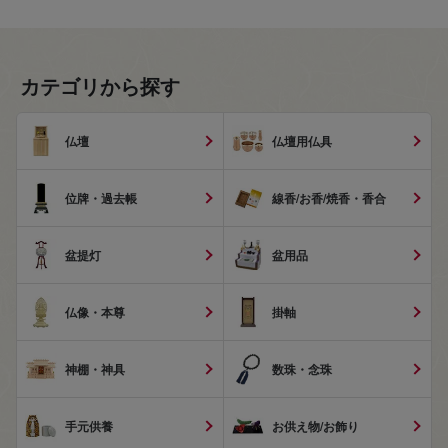
カテゴリから探す
仏壇
仏壇用仏具
位牌・過去帳
線香/お香/焼香・香合
盆提灯
盆用品
仏像・本尊
掛軸
神棚・神具
数珠・念珠
手元供養
お供え物/お飾り