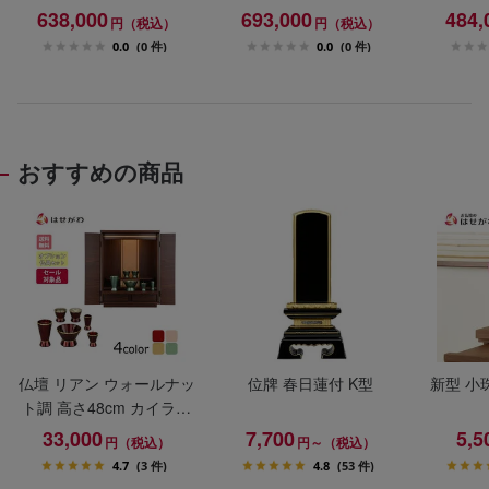
壇+下台セット
壇+下台+スツールセット
117c
638,000
693,000
484,
円（税込）
円（税込）
0.0
(0 件)
0.0
(0 件)
おすすめの商品
仏壇 リアン ウォールナッ
位牌 春日蓮付 K型
新型 小
ト調 高さ48cm カイラ具
足セット
33,000
7,700
5,5
円（税込）
円～（税込）
4.7
(3 件)
4.8
(53 件)