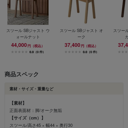
スツール SBジャスト ウ
スツール SBジャスト オ
スツール
ォールナット
ーク
44,000
37,400
37,
円（税込）
円（税込）
0.0
(0 件)
0.0
(0 件)
商品スペック
素材・サイズ・重量など
【素材】
正面表面材：脚/オーク無垢
【サイズ（cm）】
スツール/高さ45 × 幅44 × 奥行30