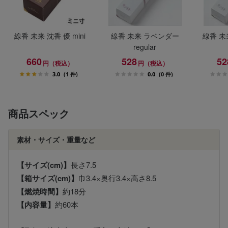
線香 未来 沈香 優 mini
線香 未来 ラベンダー
線香 未
regular
660
528
52
円（税込）
円（税込）
3.0
(1 件)
0.0
(0 件)
商品スペック
素材・サイズ・重量など
【サイズ(cm)】
長さ7.5
【箱サイズ(cm)】
巾3.4×奥行3.4×高さ8.5
【燃焼時間】
約18分
【内容量】
約60本