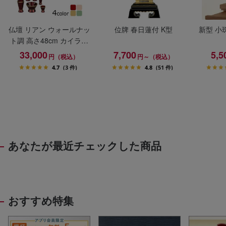
仏壇 リアン ウォールナッ
位牌 春日蓮付 K型
新型 小
ト調 高さ48cm カイラ具
足セット
33,000
7,700
5,5
円（税込）
円～（税込）
4.7
(3 件)
4.8
(51 件)
あなたが最近チェックした商品
おすすめ特集