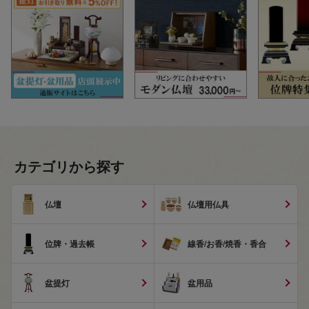
カテゴリから探す
仏壇
仏壇用仏具
位牌・過去帳
線香/お香/焼香・香合
盆提灯
盆用品