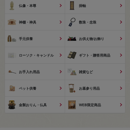
仏像・本尊
掛軸
神棚・神具
数珠・念珠
手元供養
お供え物/お飾り
ローソク・キャンドル
ギフト・贈答用商品
お手入れ用品
雑貨など
ペット供養
お墓参り用品
金製おりん・仏具
WEB限定商品