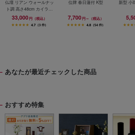
仏壇 リアン ウォールナッ
位牌 春日蓮付 K型
新型 小
ト調 高さ48cm カイラ具
足セット
33,000
7,700
5,5
円（税込）
円～（税込）
4.7
(3 件)
4.8
(54 件)
あなたが最近チェックした商品
おすすめ特集