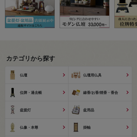
カテゴリから探す
仏壇
仏壇用仏具
位牌・過去帳
線香/お香/焼香・香合
盆提灯
盆用品
仏像・本尊
掛軸