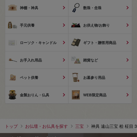
神棚・神具
数珠・念珠
手元供養
お供え物/お飾り
ローソク・キャンドル
ギフト・贈答用商品
お手入れ用品
雑貨など
ペット供養
お墓参り用品
金製おりん・仏具
WEB限定商品
トップ
お仏壇・お仏具を探す
三宝
神具 遠山三宝 桧 柾目 3