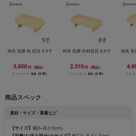
神具 長膳 桧 柾目 5.0寸
神具 長膳 外材柾目 6.0寸
神具 長膳
3,850
2,310
4,9
円（税込）
円（税込）
0.0
(0 件)
0.0
(0 件)
商品スペック
素材・サイズ・重量など
【サイズ】
幅9×高さ5(cm)
【折敷(お供え部分)のサイズ】
幅7.9×高さ1.7(cm)