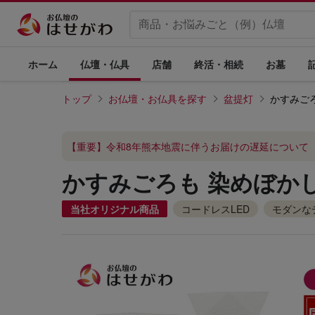
ホーム
仏壇・仏具
店舗
終活・相続
お墓
トップ
お仏壇・お仏具を探す
盆提灯
かすみごろ
【重要】令和8年熊本地震に伴うお届けの遅延について
かすみごろも 染めぼかし
当社オリジナル商品
コードレスLED
モダンな