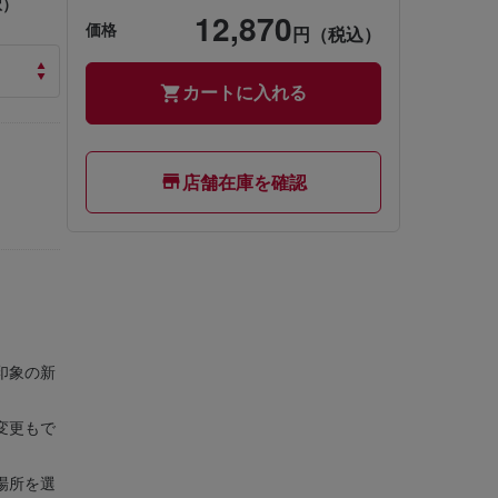
択）
12,870
価格
円（税込）
カートに入れる
店舗在庫を確認
印象の新
変更もで
場所を選