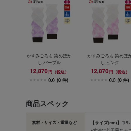
かすみごろも 染めぼか
かすみごろも 染めぼ
し パープル
し ピンク
12,870
12,870
円（税込）
円（税込）
0.0
(0 件)
0.0
(0 件)
商品スペック
素材・サイズ・重量など
【サイズ(cm)】
巾8
※寸法は若干異なる