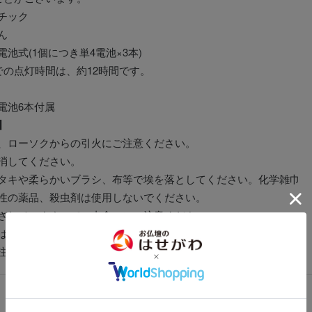
チック
ん
池式(1個につき単4電池×3本)
での点灯時間は、約12時間です。
電池6本付属
】
、ローソクからの引火にご注意ください。
消してください。
タキや柔らかいブラシ、布等で埃を落としてください。化学雑巾
性の薬品、殺虫剤は使用しないでください。
されていますので、虫食いにご注意ください。
は提灯用のものをご用意ください。入れすぎるとかえって傷むこ
注意ください。