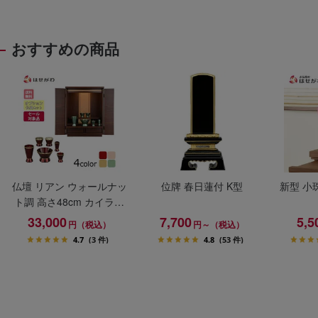
おすすめの商品
仏壇 リアン ウォールナッ
位牌 春日蓮付 K型
新型 小
ト調 高さ48cm カイラ具
足セット
33,000
7,700
5,5
円（税込）
円～（税込）
4.7
(3 件)
4.8
(53 件)