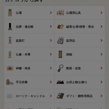
仏壇
仏壇用仏具
位牌・過去帳
線香/お香/焼香・香合
盆提灯
盆用品
仏像・本尊
掛軸
神棚・神具
数珠・念珠
手元供養
お供え物/お飾り
ローソク・キャンドル
ギフト・贈答用商品