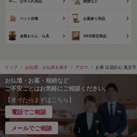
お手入れ用品
雑貨など
ペット供養
お墓参り用品
金製おりん・仏具
WEB限定商品
トップ
お仏壇・お仏具を探す
アロマ
お香 以花伝心 黒文字
お仏壇・お墓・相続など
ご不安ごとはお気軽にご相談ください。
【迷ったらまずはこちら】
電話でご相談
メールでご相談