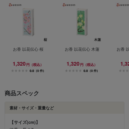
お香 以花伝心 桜
お香 以花伝心 木蓮
お香 
1,320
1,320
1,3
円（税込）
円（税込）
0.0
(0 件)
0.0
(0 件)
商品スペック
素材・サイズ・重量など
【サイズ(cm)】