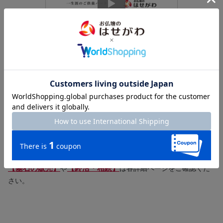
一生涯のご供養パートナー
はせがわは、お仏壇や墓石の販売をはじめ、様々なご供養に関す
るサービスを提供しています。
樹木葬・墓じまい・法事ギフト・仏花の定期便・ご相続のサポー
ト・遺品整理まで、一生涯のパートナーとしてお客様のお悩みに
寄り添い、ご供養に関する様々なご要望にお応えします。
直営店130店舗以上の「はせがわ」にぜひご相談ください。
【店舗一覧】はこちら＞＞
【墓石の販売】
【終活・相続】
や
は各詳細ページをご確認くだ
さい。