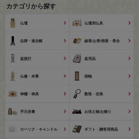
カテゴリから探す
仏壇
仏壇用仏具
位牌・過去帳
線香/お香/焼香・香合
盆提灯
盆用品
仏像・本尊
掛軸
神棚・神具
数珠・念珠
手元供養
お供え物/お飾り
ローソク・キャンドル
ギフト・贈答用商品