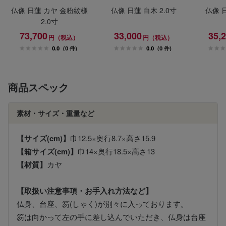
仏像 日蓮 カヤ 金粉紋様
仏像 日蓮 白木 2.0寸
仏像 日
2.0寸
73,700
33,000
35,
円（税込）
円（税込）
0.0
(0 件)
0.0
(0 件)
商品スペック
素材・サイズ・重量など
【サイズ(cm)】
巾12.5×奥行8.7×高さ15.9
【箱サイズ(cm)】
巾14×奥行18.5×高さ13
【材質】
カヤ
【取扱い注意事項・お手入れ方法など】
仏身、台座、笏(しゃく)が別々に入っております。
笏は向かって左の手に差し込んでいただき、仏身は台座