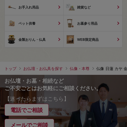
お手入れ用品
雑貨など
ペット供養
お墓参り用品
金製おりん・仏具
WEB限定商品
トップ
お仏壇・お仏具を探す
仏像・本尊
仏像 日蓮 カヤ 金
お仏壇・お墓・相続など
ご不安ごとはお気軽にご相談ください。
【迷ったらまずはこちら】
電話でご相談
メールでご相談