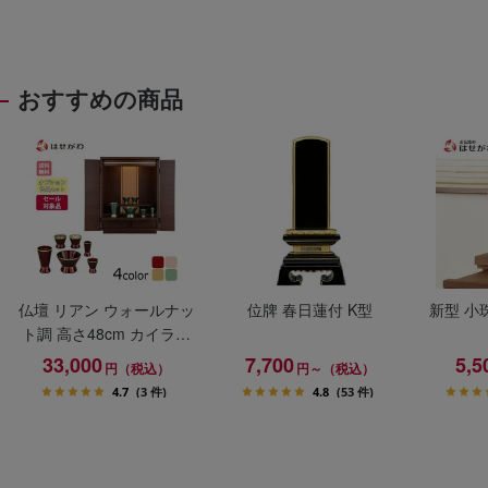
おすすめの商品
仏壇 リアン ウォールナッ
位牌 春日蓮付 K型
新型 小
ト調 高さ48cm カイラ具
足セット
33,000
7,700
5,5
円（税込）
円～（税込）
4.7
(3 件)
4.8
(53 件)