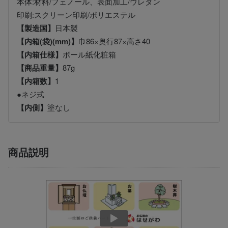
本体:材料/フェノール、表面加工/ウレタン
印刷:スクリーン印刷/ポリエステル
【製造国】
日本製
【内箱(袋)(mm)】
巾86×奥行87×高さ40
【内箱仕様】
ボール紙化粧箱
【商品重量】
87g
【内箱数】
1
●ネジ式
【内側】
塗なし
商品説明