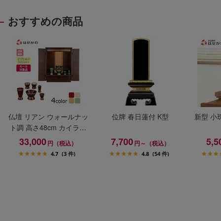
おすすめの商品
仏壇 リアン ウォールナッ
位牌 春日蓮付 K型
新型 小
ト調 高さ48cm カイラ具
足セット
33,000
7,700
5,5
円（税込）
円～（税込）
4.7
(3 件)
4.8
(54 件)