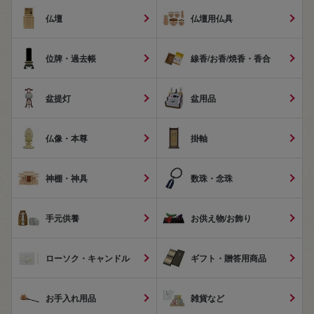
仏壇
仏壇用仏具
位牌・過去帳
線香/お香/焼香・香合
盆提灯
盆用品
仏像・本尊
掛軸
神棚・神具
数珠・念珠
手元供養
お供え物/お飾り
ローソク・キャンドル
ギフト・贈答用商品
お手入れ用品
雑貨など