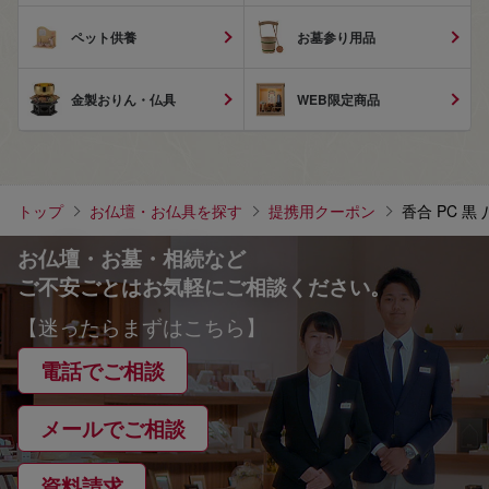
ペット供養
お墓参り用品
金製おりん・仏具
WEB限定商品
トップ
お仏壇・お仏具を探す
提携用クーポン
香合 PC 黒 
お仏壇・お墓・相続など
ご不安ごとはお気軽にご相談ください。
【迷ったらまずはこちら】
電話でご相談
メールでご相談
資料請求