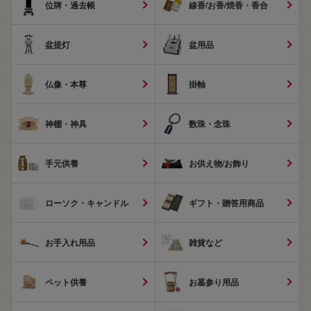
位牌・過去帳
線香/お香/焼香・香合
盆提灯
盆用品
仏像・本尊
掛軸
神棚・神具
数珠・念珠
手元供養
お供え物/お飾り
ローソク・キャンドル
ギフト・贈答用商品
お手入れ用品
雑貨など
ペット供養
お墓参り用品