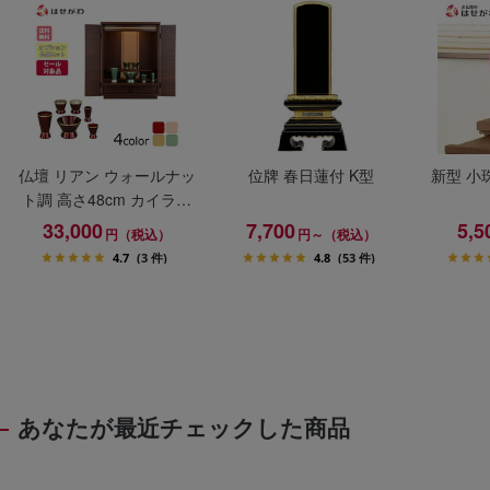
仏壇 リアン ウォールナッ
位牌 春日蓮付 K型
新型 小
ト調 高さ48cm カイラ具
足セット
33,000
7,700
5,5
円（税込）
円～（税込）
4.7
(3 件)
4.8
(53 件)
あなたが最近チェックした商品