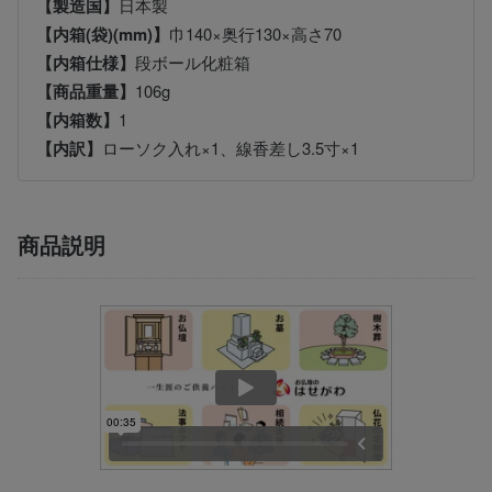
【製造国】
日本製
【内箱(袋)(mm)】
巾140×奥行130×高さ70
【内箱仕様】
段ボール化粧箱
【商品重量】
106g
【内箱数】
1
【内訳】
ローソク入れ×1、線香差し3.5寸×1
商品説明