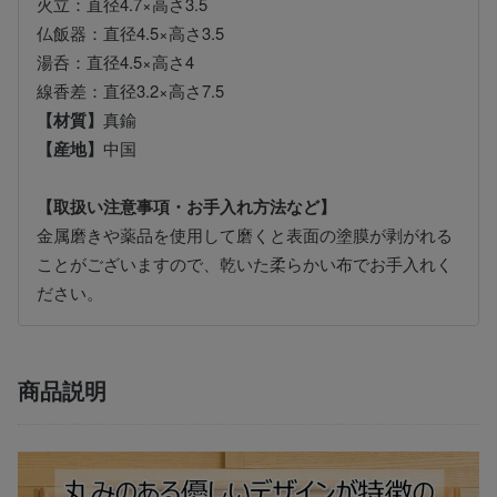
火立：直径4.7×高さ3.5
仏飯器：直径4.5×高さ3.5
湯呑：直径4.5×高さ4
線香差：直径3.2×高さ7.5
【材質】
真鍮
【産地】
中国
【取扱い注意事項・お手入れ方法など】
金属磨きや薬品を使用して磨くと表面の塗膜が剥がれる
ことがございますので、乾いた柔らかい布でお手入れく
ださい。
商品説明