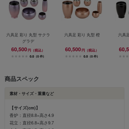
六具足 彩り 丸型 サクラ
六具足 彩り 丸型 橙
六具足
グラデ
60,500
60,500
60,
円（税込）
円（税込）
0.0
(0 件)
0.0
(0 件)
商品スペック
素材・サイズ・重量など
【サイズ(cm)】
香炉：直径8.8×高さ4.9
花立：直径6.8×高さ9.7