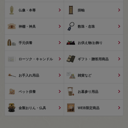
仏像・本尊
掛軸
神棚・神具
数珠・念珠
手元供養
お供え物/お飾り
ローソク・キャンドル
ギフト・贈答用商品
お手入れ用品
雑貨など
ペット供養
お墓参り用品
金製おりん・仏具
WEB限定商品