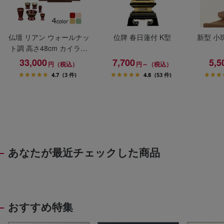
仏壇 リアン ウォールナッ
位牌 春日蓮付 K型
新型 小
ト調 高さ48cm カイラ具
足セット
33,000
7,700
5,5
円（税込）
円～（税込）
4.7
(3 件)
4.8
(53 件)
あなたが最近チェックした商品
おすすめ特集