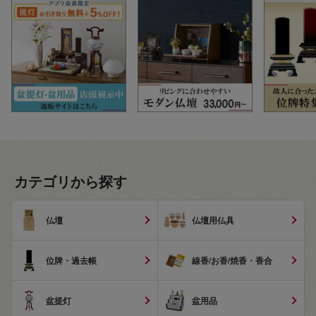
カテゴリから探す
仏壇
仏壇用仏具
位牌・過去帳
線香/お香/焼香・香合
盆提灯
盆用品