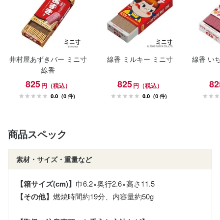
井村屋あずきバー ミニ寸
線香 ミルキー ミニ寸
線香 い
線香
825
825
82
円（税込）
円（税込）
0.0
(0 件)
0.0
(0 件)
商品スペック
素材・サイズ・重量など
【箱サイズ(cm)】
巾6.2×奥行2.6×高さ11.5
【その他】
燃焼時間約19分、内容量約50g