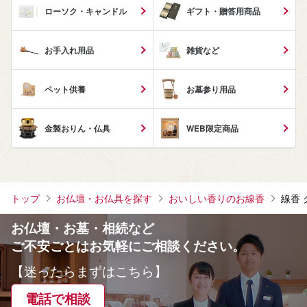
ローソク・キャンドル
ギフト・贈答用商品
お手入れ用品
雑貨など
ペット供養
お墓参り用品
金製おりん・仏具
WEB限定商品
トップ
お仏壇・お仏具を探す
おいしい香りのお線香
線香 
お仏壇・お墓・相続など
ご不安ごとはお気軽にご相談ください。
【迷ったらまずはこちら】
電話で相談