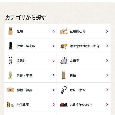
カテゴリから探す
仏壇
仏壇用仏具
位牌・過去帳
線香/お香/焼香・香合
盆提灯
盆用品
仏像・本尊
掛軸
神棚・神具
数珠・念珠
手元供養
お供え物/お飾り