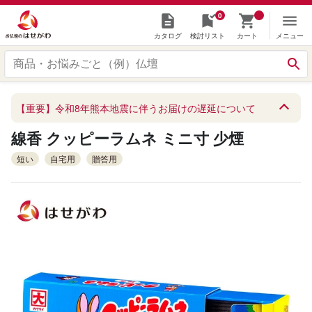
0
カタログ
検討リスト
カート
メニュー
【重要】令和8年熊本地震に伴うお届けの遅延について
線香 クッピーラムネ ミニ寸 少煙
短い
自宅用
贈答用