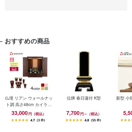
おすすめの商品
仏壇 リアン ウォールナッ
位牌 春日蓮付 K型
新型 小
ト調 高さ48cm カイラ具
足セット
33,000
7,700
5,5
円（税込）
円～（税込）
4.7
(3 件)
4.8
(55 件)