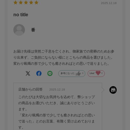
2025.12.18
no title
番
お届け先様は突然ご子息を亡くされ、御家族での密葬のためお参
り出来ず、ご負担にならない様にとこちらの商品を選びました。
変わり蝋燭の形で少しでも癒されればとの思いで送りました。
参考になった
0
Like!
0
店舗からの回答
2025.12.18
このたびは大切なお気持ちを込めて、弊ショップ
の商品をお選びいただき、誠にありがとうござい
ます。
「変わり蝋燭の形で少しでも癒されればとの思い
で送った」とのお言葉、有難く受け止めておりま
す。