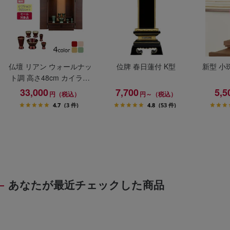
仏壇 リアン ウォールナッ
位牌 春日蓮付 K型
新型 小
ト調 高さ48cm カイラ具
足セット
33,000
7,700
5,5
円（税込）
円～（税込）
4.7
(3 件)
4.8
(53 件)
あなたが最近チェックした商品