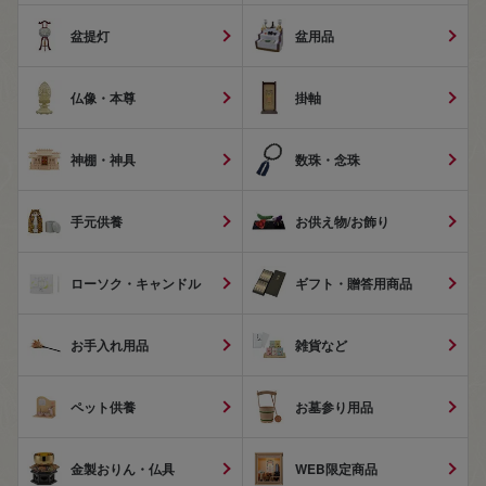
盆提灯
盆用品
仏像・本尊
掛軸
神棚・神具
数珠・念珠
手元供養
お供え物/お飾り
ローソク・キャンドル
ギフト・贈答用商品
お手入れ用品
雑貨など
ペット供養
お墓参り用品
金製おりん・仏具
WEB限定商品