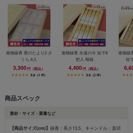
進物線香 香のたより2 さ
進物線香 永遠の今 短寸8
進物線香
くら 6入
把入 桐箱
短寸
3,300
4,400
6,6
円（税込）
円（税込）
5.0
(1 件)
5.0
(2 件)
商品スペック
素材・サイズ・重量など
【商品サイズ(cm)】
線香：長さ13.5、キャンドル：直径