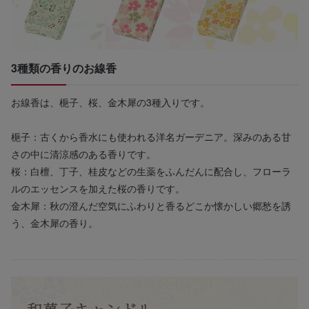
3種類の香りのお線香
お線香は、梔子、桜、金木犀の3種入りです。
梔子：古くから香水にも使われる洋名ガーデニア。深みのある甘
さの中に清涼感のある香りです。
桜：白檀、丁子、桂皮などの生薬をふんだんに配合し、フローラ
ルのエッセンスを加えた桜の香りです。
金木犀：秋の澄んだ空気にふわりと香るどこか懐かしい郷愁を誘
う、金木犀の香り。