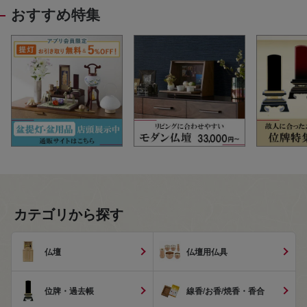
おすすめ特集
カテゴリから探す
仏壇
仏壇用仏具
位牌・過去帳
線香/お香/焼香・香合