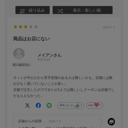
絞り込み
表示：新しい順
2026.7.1
商品はお店にない
メイアンさん
年代:
50代
ネットが中心だから苦手意識のある人は難しいかも。店舗には数
が少なく置いていないことが多い。
店舗で注文したのでできたが1人では難しいしクーポンは店舗でし
かもらえなかった。
参考になった
0
Like!
0
店舗からの回答
2026.7.3