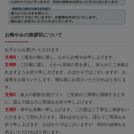
お悔やみの挨拶状について
以下からお選びいただけます。
文例A
：ご逝去の報に接し、心からお悔やみ申し上げます。
文例B
：ご訃報に接し、心から哀悼の意を表し、安らかにご永眠さ
れますようお祈り申し上げます。心ばかりではございますが、お
線香をお送りいたします。御仏前にお供えいただければと存じま
す。
文例C
：故人の面影を偲びつつ、ご生前のご厚情に感謝すると共
に、謹んで故人のご冥福をお祈り申し上げます。
文例D
：喪中お見舞い申し上げます。この度はご丁寧なご挨拶をい
ただきまして恐れ入ります。遅ればせながら、謹んでご冥福をお
祈り申し上げます。心ばかりではございますが、同封の品物をお
供えいただければと存じます。