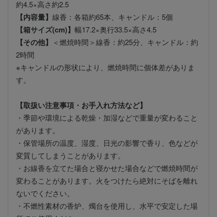
約4.5×高さ約2.5
【内容量】
線香：各箱約65本、キャンドル：5個
【箱サイズ(cm)】
幅17.2×奥行33.5×高さ4.5
【その他】
＜燃焼時間＞線香：約25分、キャンドル：約
2時間
※キャンドルの形状により、燃焼時間に個体差がありま
す。
【取扱い注意事項・お手入れ方法など】
・季節や環境による乾燥・加湿などで重量が変わること
があります。
・保管場所の温度、湿度、日光の影響で香り、色などが
変質してしまうことがあります。
・お線香を立てた場合と寝かせた場合などで燃焼時間が
変わることがあります。火をつけたら絶対にそばを離れ
ないでください。
・不燃性素材の香炉、燭台を使用し、水平で安定した場