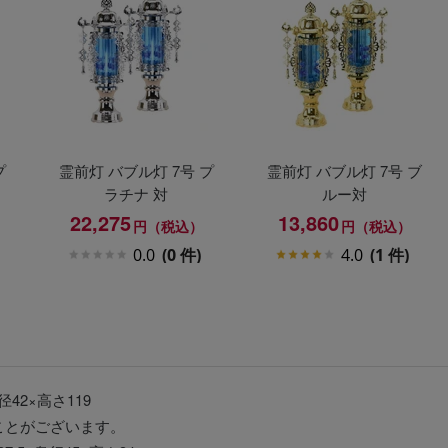
プ
霊前灯 バブル灯 7号 プ
霊前灯 バブル灯 7号 ブ
ラチナ 対
ルー対
22,275
13,860
円（税込）
円（税込）
0.0
(0 件)
4.0
(1 件)
径42×高さ119
ことがございます。