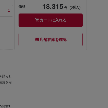
18,315
価格
円（税込）
カートに入れる
店舗在庫を確認
を照らし
感謝を示
の霊前灯