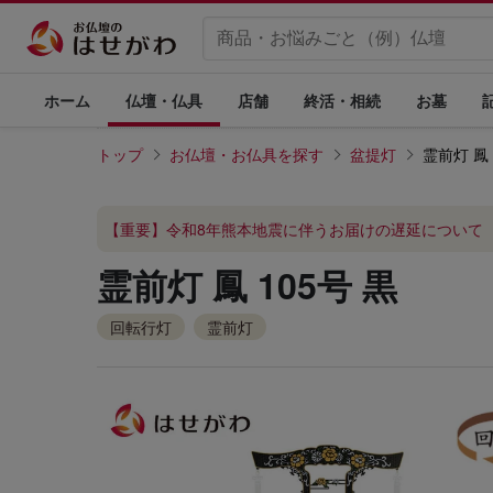
ホーム
仏壇・仏具
店舗
終活・相続
お墓
トップ
お仏壇・お仏具を探す
盆提灯
霊前灯 鳳 
【重要】令和8年熊本地震に伴うお届けの遅延について
霊前灯 鳳 105号 黒
回転行灯
霊前灯