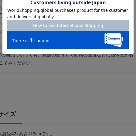
んとはまっているか確認し、水平に置いてください。
足と接触していないかご確認ください。
った布で拭き、静電気の発生を抑えてください。
の針を受け止めるガラス部分にゴミなどが付着していないかご確
の熱で生じる上昇気流によって回転する」という仕組みです。そ
どの商品であっても、気流の受け方で回転の速度などに個体差があ
ご了承ください。
サイズ
火袋径42×高さ119cmです。