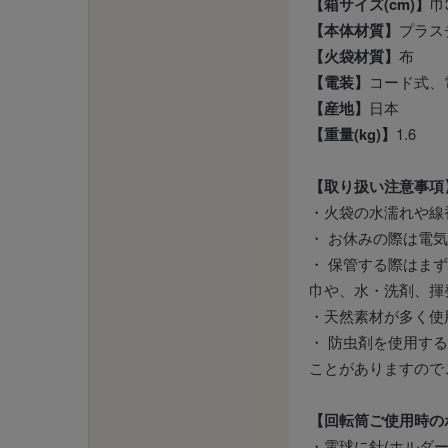
【箱サイズ(cm)】
巾
【本体材質】
プラス
【火袋材質】
布
【電装】
コード式、
【産地】
日本
【重量(kg)】
1.6
【取り扱い注意事項
・火袋の水濡れや線
・ お休みの際は電
・ 保管する際はま
巾や、水・洗剤、揮
・天然素材が多く使
・ 防虫剤を使用す
ことがありますので
【回転筒ご使用時の
・電球に針(ホルダ