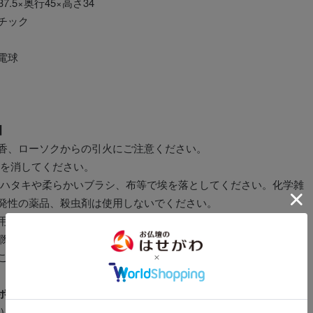
37.5×奥行45×高さ34
チック
電球
】
香、ローソクからの引火にご注意ください。
気を消してください。
ずハタキや柔らかいブラシ、布等で埃を落としてください。化学雑
発性の薬品、殺虫剤は使用しないでください。
用されていますので、虫食いにご注意ください。
る際は提灯用のものをご用意ください。入れすぎるとかえって傷む
ご注意ください。
ポイント】
ー)を垂直に取り付けてください。