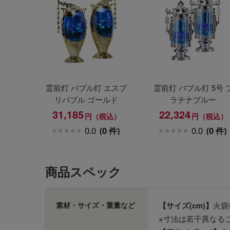
霊前灯 バブル灯 エスプ
霊前灯 バブル灯 5号 
リバブル ゴールド
ラチナブルー
31,185
22,324
円（税込）
円（税込）
0.0
(0 件)
0.0
(0 件)
商品スペック
素材・サイズ・重量など
【サイズ(cm)】
火袋
※寸法は若干異なる