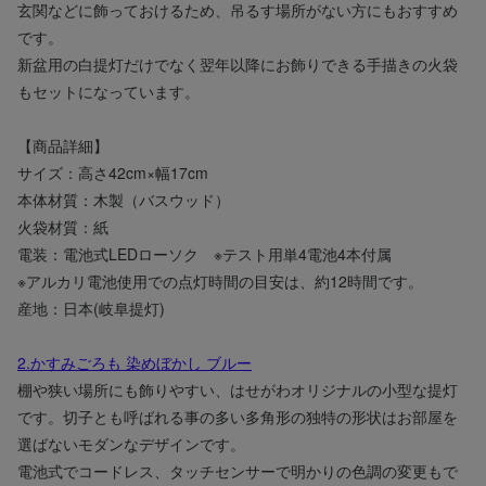
玄関などに飾っておけるため、吊るす場所がない方にもおすすめ
です。
新盆用の白提灯だけでなく翌年以降にお飾りできる手描きの火袋
もセットになっています。
【商品詳細】
サイズ：高さ42cm×幅17cm
本体材質：木製（バスウッド）
火袋材質：紙
電装：電池式LEDローソク ※テスト用単4電池4本付属
※アルカリ電池使用での点灯時間の目安は、約12時間です。
産地：日本(岐阜提灯)
2.かすみごろも 染めぼかし ブルー
棚や狭い場所にも飾りやすい、はせがわオリジナルの小型な提灯
です。切子とも呼ばれる事の多い多角形の独特の形状はお部屋を
選ばないモダンなデザインです。
電池式でコードレス、タッチセンサーで明かりの色調の変更もで