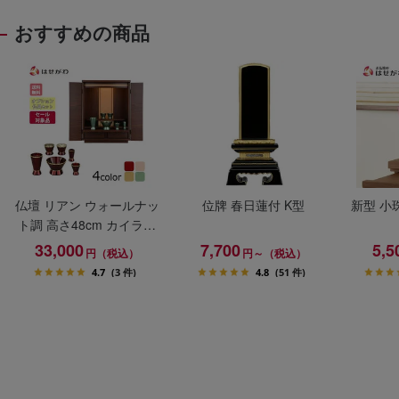
おすすめの商品
仏壇 リアン ウォールナッ
位牌 春日蓮付 K型
新型 小
ト調 高さ48cm カイラ具
足セット
33,000
7,700
5,5
円（税込）
円～（税込）
4.7
(3 件)
4.8
(51 件)