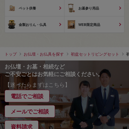
ペット供養
お墓参り用品
金製おりん・仏具
WEB限定商品
トップ
お仏壇・お仏具を探す
初盆セットリビングセット
お仏壇・お墓・相続など
ご不安ごとはお気軽にご相談ください。
【迷ったらまずはこちら】
電話でご相談
メールでご相談
資料請求