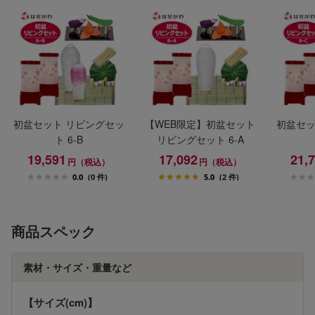
初盆セット リビングセッ
【WEB限定】初盆セット
初盆セッ
ト 6-B
リビングセット 6-A
19,591
17,092
21,
円（税込）
円（税込）
0.0
(0 件)
5.0
(2 件)
商品スペック
素材・サイズ・重量など
【サイズ(cm)】