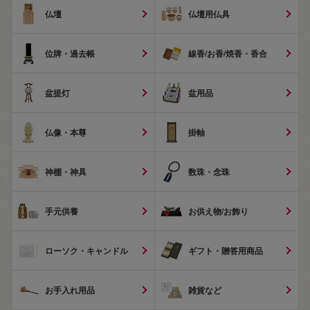
仏壇
仏壇用仏具
位牌・過去帳
線香/お香/焼香・香合
盆提灯
盆用品
仏像・本尊
掛軸
神棚・神具
数珠・念珠
手元供養
お供え物/お飾り
ローソク・キャンドル
ギフト・贈答用商品
お手入れ用品
雑貨など