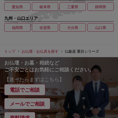
愛知県
岐阜県
三重県
静岡県
九州・山口エリア
福岡県
佐賀県
大分県
山口県
トップ
お仏壇・お仏具を探す
仏飯器 重目シリーズ
お仏壇・お墓・相続など
ご不安ごとはお気軽にご相談ください。
【迷ったらまずはこちら】
電話でご相談
メールでご相談
資料請求