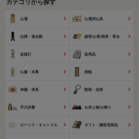
カテゴリから探す
仏壇
仏壇用仏具
位牌・過去帳
線香/お香/焼香・香合
盆提灯
盆用品
仏像・本尊
掛軸
神棚・神具
数珠・念珠
手元供養
お供え物/お飾り
ローソク・キャンドル
ギフト・贈答用商品