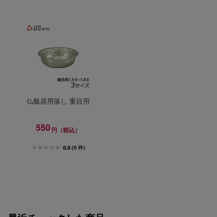
仏飯器用落し 重目用
550
円（税込）
0.0
(0 件)