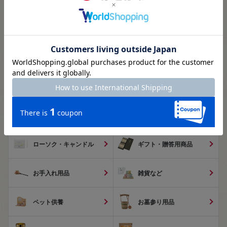
盆提灯
盆用品
仏像・本尊
掛軸
神棚・神具
数珠・念珠
手元供養
お供え物/お飾り
ローソク・キャンドル
ギフト・贈答用商品
お手入れ用品
雑貨など
ペット供養
お墓参り用品