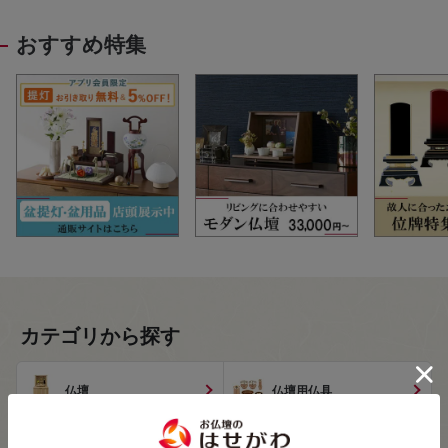
おすすめ特集
カテゴリから探す
仏壇
仏壇用仏具
位牌・過去帳
線香/お香/焼香・香合