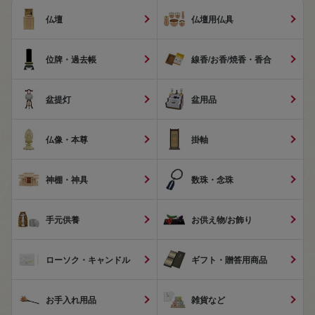
仏壇
仏壇用仏具
位牌・過去帳
線香/お香/焼香・香合
盆提灯
盆用品
仏像・本尊
掛軸
神棚・神具
数珠・念珠
手元供養
お供え物/お飾り
ローソク・キャンドル
ギフト・贈答用商品
お手入れ用品
雑貨など