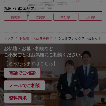
九州・山口エリア
福岡県
佐賀県
大分県
山口県
トップ
お仏壇・お仏具を探す
シェルフレックス下台セット
お仏壇・お墓・相続など
ご不安ごとはお気軽にご相談ください。
【迷ったらまずはこちら】
電話でご相談
メールでご相談
資料請求