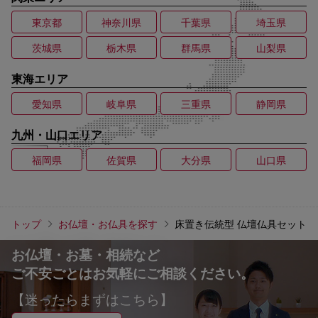
東京都
神奈川県
千葉県
埼玉県
茨城県
栃木県
群馬県
山梨県
東海エリア
愛知県
岐阜県
三重県
静岡県
九州・山口エリア
福岡県
佐賀県
大分県
山口県
トップ
お仏壇・お仏具を探す
床置き伝統型 仏壇仏具セット
お仏壇・お墓・相続など
ご不安ごとはお気軽にご相談ください。
【迷ったらまずはこちら】