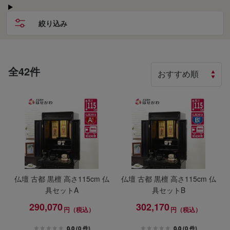
絞り込み
全42件
仏壇 古都 黒檀 高さ115cm 仏
仏壇 古都 黒檀 高さ115cm 仏
具セットA
具セットB
290,070
302,170
円（税込）
円（税込）
0.0
(0 件)
0.0
(0 件)