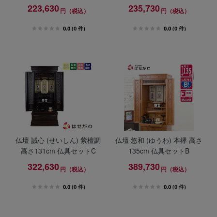
223,630
235,730
円（税込）
円（税込）
0.0
(0 件)
0.0
(0 件)
仏壇 誠心 (せいしん) 紫檀調
仏壇 悠和 (ゆうわ) 本欅 高さ
高さ131cm 仏具セットC
135cm 仏具セットB
322,630
389,730
円（税込）
円（税込）
0.0
(0 件)
0.0
(0 件)