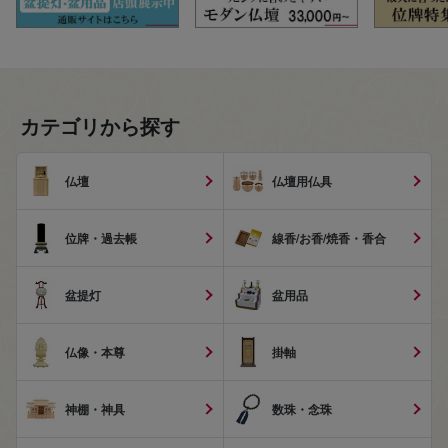
カテゴリから探す
仏壇
仏壇用仏具
位牌・過去帳
線香/お香/焼香・香合
盆提灯
盆用品
仏像・本尊
掛軸
神棚・神具
数珠・念珠