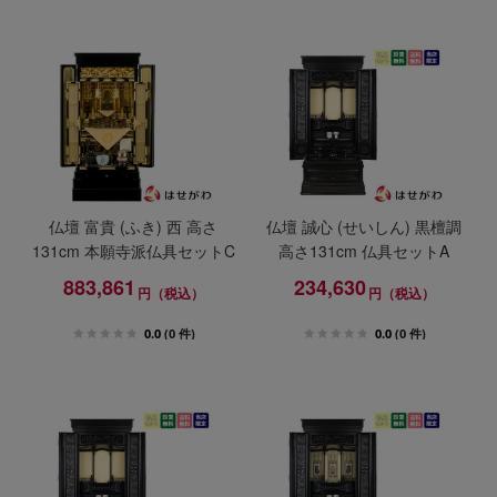
仏壇 富貴 (ふき) 西 高さ
仏壇 誠心 (せいしん) 黒檀調
131cm 本願寺派仏具セットC
高さ131cm 仏具セットA
883,861
234,630
円（税込）
円（税込）
0.0
(0 件)
0.0
(0 件)