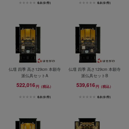
0.0
(0 件)
0.0
(0 件)
仏壇 四季 高さ129cm 本願寺
仏壇 四季 高さ129cm 本願寺
派仏具セットA
派仏具セットB
522,016
539,616
円（税込）
円（税込）
0.0
(0 件)
0.0
(0 件)