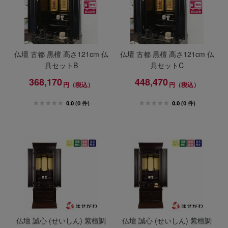
仏壇 古都 黒檀 高さ121cm 仏
仏壇 古都 黒檀 高さ121cm 仏
具セットB
具セットC
368,170
448,470
円（税込）
円（税込）
0.0
(0 件)
0.0
(0 件)
仏壇 誠心 (せいしん) 紫檀調
仏壇 誠心 (せいしん) 紫檀調