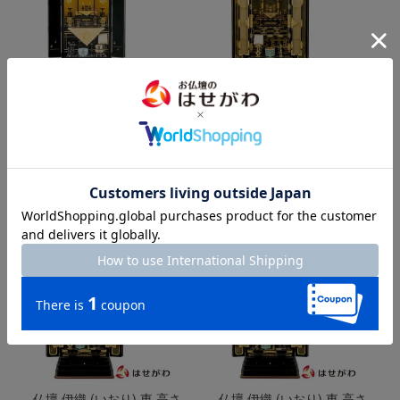
仏壇 四季 高さ129cm 本願寺
仏壇 伊織 (いおり) 東 高さ
派仏具セットC
131cm 大谷派仏具セットA
817,861
1,006,896
円（税込）
円（税込）
0.0
(0 件)
0.0
(0 件)
仏壇 伊織 (いおり) 東 高さ
仏壇 伊織 (いおり) 東 高さ