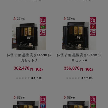
仏壇 古都 黒檀 高さ115cm 仏
仏壇 古都 黒檀 高さ121cm 仏
具セットC
具セットA
382,470
356,070
円（税込）
円（税込）
0.0
(0 件)
0.0
(0 件)