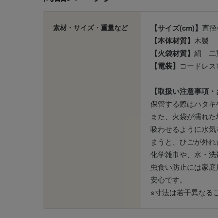
素材・サイズ・重量など
【サイズ(cm)】
直径
【本体材質】
木製
【火袋材質】
絹 二
【電装】
コードレス
【取扱い注意事項・
保管する際はハタキ
また、火袋が濡れた
吸わせるように水気
まうと、ひごが外れ
化学雑巾や、水・洗
虫食い防止には家庭
安心です。
※寸法は若干異なる