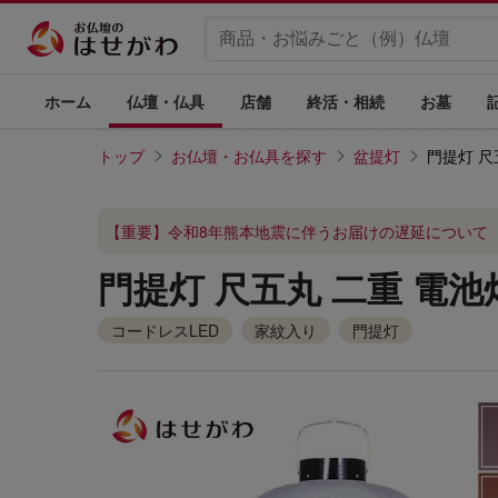
ホーム
仏壇・仏具
店舗
終活・相続
お墓
トップ
お仏壇・お仏具を探す
盆提灯
門提灯 尺
【重要】令和8年熊本地震に伴うお届けの遅延について
門提灯 尺五丸 二重 電池
コードレスLED
家紋入り
門提灯