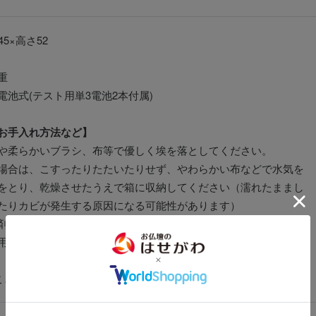
45×高さ52
重
電池式(テスト用単3電池2本付属)
お手入れ方法など】
や柔らかいブラシ、布等で優しく埃を落としてください。
場合は、こすったりたたいたりせず、やわらかい布などで水気を
をとり、乾燥させたうえで箱に収納してください（濡れたままし
たりカビが発生する原因になる可能性があります）
剤、揮発性の薬品、殺虫剤は使用しないでください。
用の防虫剤を製品に直接触れないように箱に同梱していただくと
ことがございます。