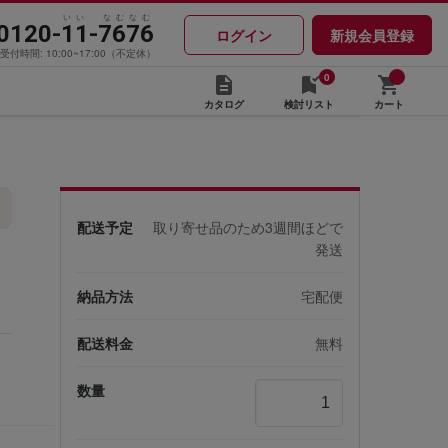
いい なむなむ
0120-11-7676
ログイン
新規会員登録
受付時間: 10:00~17:00（不定休）
0
カタログ
検討リスト
カート
配送予定
取り寄せ品のため3週間ほどで
発送
納品方法
宅配便
配送料金
無料
数量