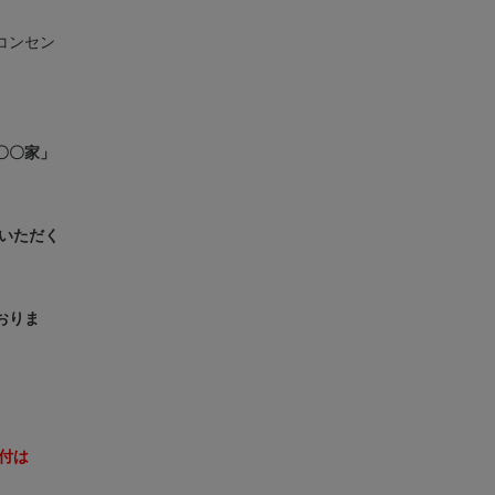
コンセン
〇〇家」
いただく
おりま
受付は