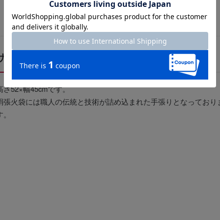
サイズについて
高さ52×幅45cmです。
絹張火袋には職人の伝統と技術が詰め込まれた手張りとなっており
す。