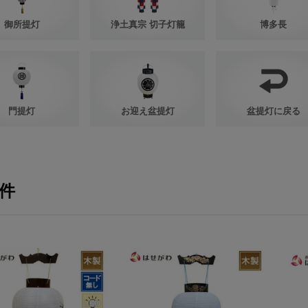
御所提灯
浄土真宗 切子灯籠
博多長
門提灯
お迎え盆提灯
盆提灯に戻る
8件