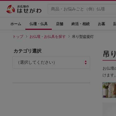
ホーム
仏壇・仏具
店舗
終活・相続
お墓
トップ
お仏壇・お仏具を探す
吊り型盆提灯
カテゴリ選択
吊
お仏壇
けます