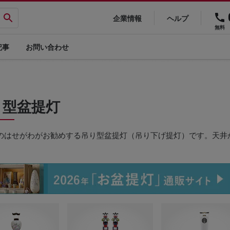
企業情報
ヘルプ
無料
記事
お問い合わせ
り型盆提灯
のはせがわがお勧めする吊り型盆提灯（吊り下げ提灯）です。天井
。