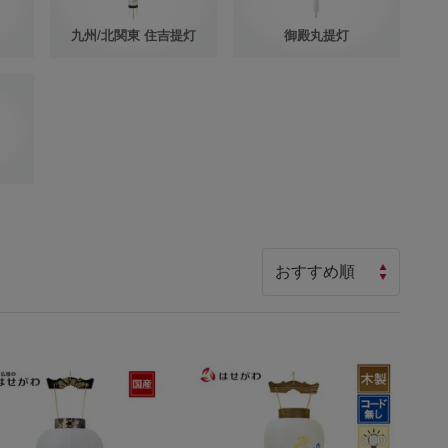
九州/北関東 住吉提灯
御殿丸提灯