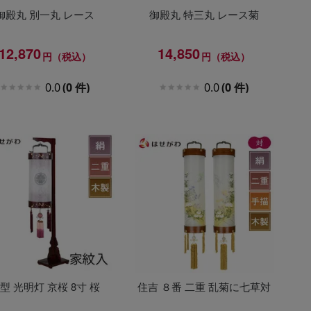
御殿丸 別一丸 レース
御殿丸 特三丸 レース菊
12,870
14,850
円（税込）
円（税込）
0.0
(0 件)
0.0
(0 件)
型 光明灯 京桜 8寸 桜
住吉 ８番 二重 乱菊に七草対