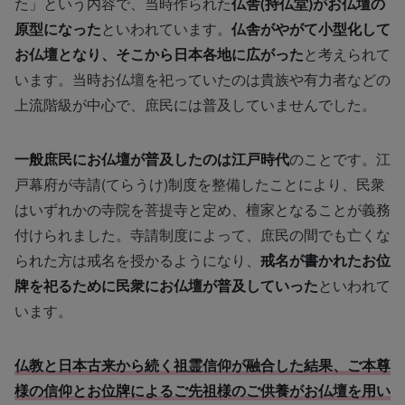
た」という内容で、当時作られた
仏舎(持仏堂)がお仏壇の
原型になった
といわれています。
仏舎がやがて小型化して
お仏壇となり、そこから日本各地に広がった
と考えられて
います。当時お仏壇を祀っていたのは貴族や有力者などの
上流階級が中心で、庶民には普及していませんでした。
一般庶民にお仏壇が普及したのは江戸時代
のことです。江
戸幕府が寺請(てらうけ)制度を整備したことにより、民衆
はいずれかの寺院を菩提寺と定め、檀家となることが義務
付けられました。寺請制度によって、庶民の間でも亡くな
られた方は戒名を授かるようになり、
戒名が書かれたお位
牌を祀るために民衆にお仏壇が普及していった
といわれて
います。
仏教と日本古来から続く祖霊信仰が融合した結果、ご本尊
様の信仰とお位牌によるご先祖様のご供養がお仏壇を用い