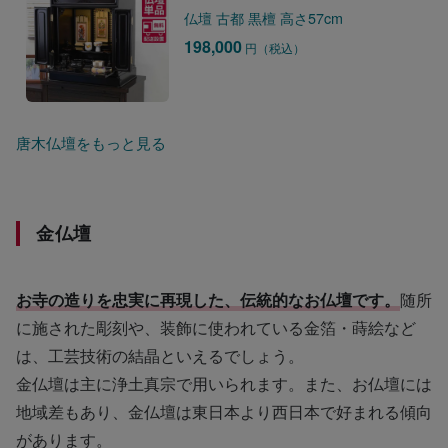
仏壇 古都 黒檀 高さ57cm
198,000
円（税込）
唐木仏壇をもっと見る
金仏壇
お寺の造りを忠実に再現した、伝統的なお仏壇です。
随所
に施された彫刻や、装飾に使われている金箔・蒔絵など
は、工芸技術の結晶といえるでしょう。
金仏壇は主に浄土真宗で用いられます。また、お仏壇には
地域差もあり、金仏壇は東日本より西日本で好まれる傾向
があります。