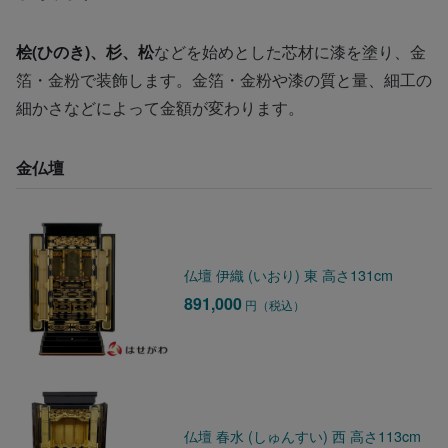
桧(ひのき)、杉、松
などを始めとした芯材に漆を塗り、金
箔・金粉で装飾します。金箔・金粉や漆の質と量、細工の
細かさなどによって金額が変わります。
金仏壇
仏壇 伊織 (いおり) 東 高さ131cm
891,000
円（税込）
仏壇 春水 (しゅんすい) 西 高さ113cm