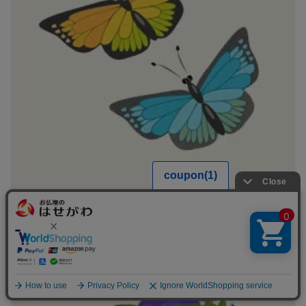
◆蝶
花から花へ優雅に飛び回り、植物の繁殖を手伝う様
子から、
「子孫繁栄」
を意味しているといわれてい
ます。