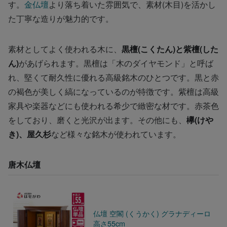
す。
金仏壇
より落ち着いた雰囲気で、素材(木目)を活かし
た丁寧な造りが魅力的です。
素材としてよく使われる木に、
黒檀(こくたん)と紫檀(した
ん)
があげられます。黒檀は「木のダイヤモンド」と呼ば
れ、堅くて耐久性に優れる高級銘木のひとつです。黒と赤
の褐色が美しく縞になっているのが特徴です。紫檀は高級
家具や楽器などにも使われる希少で緻密な材です。赤茶色
をしており、磨くと光沢が出ます。その他にも、
欅(けや
き)、屋久杉
など様々な銘木が使われています。
唐木仏壇
仏壇 空閣 (くうかく) グラナディーロ
高さ55cm