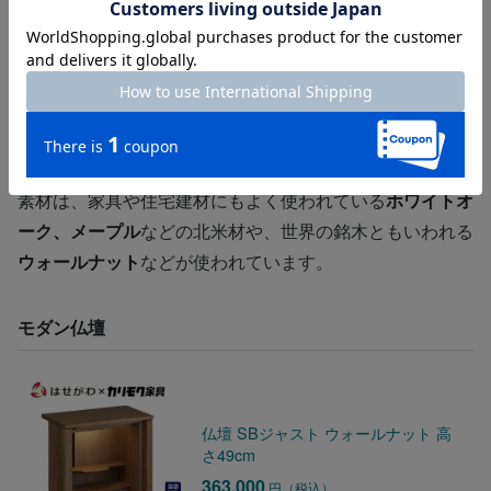
名家具メーカーとはせがわが共同開発したデザイン性の高
いお仏壇など、
従来のお仏壇のイメージとは異なるシンプ
ルでおしゃれな「モダン仏壇」が注目を集めています。
ま
た、サイズは
コンパクトなものが増えており、置き場所を
選ばない
お仏壇も多くなっています。
素材は、家具や住宅建材にもよく使われている
ホワイトオ
ーク、メープル
などの北米材や、世界の銘木ともいわれる
ウォールナット
などが使われています。
モダン仏壇
仏壇 SBジャスト ウォールナット 高
さ49cm
363,000
円（税込）